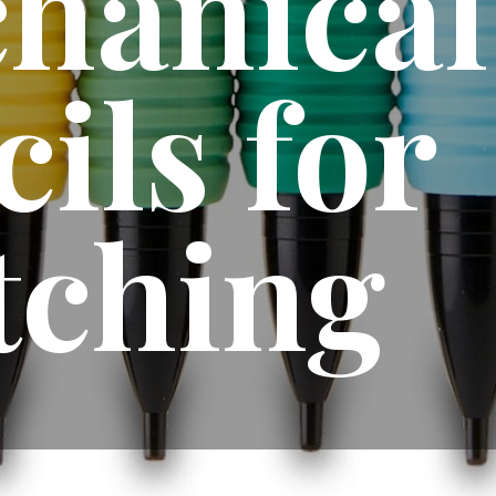
hanical
ils for
tching