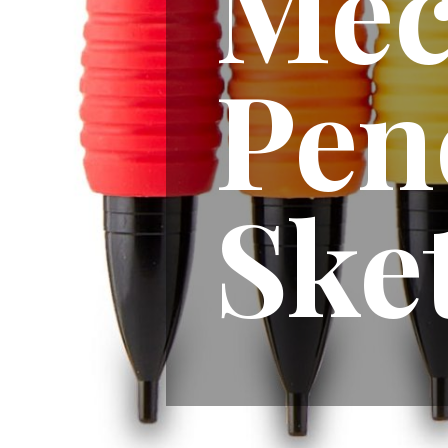
Mec
Penc
Ske